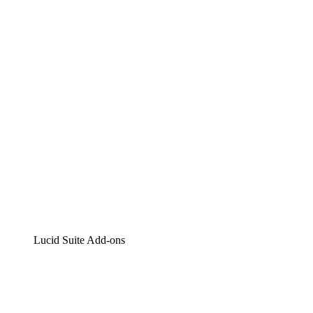
Lucidchart
Intelligente Diagrammerstellung
Lucidspark
Digitales Whiteboarding
airfocus
Produktmanagement und -roadmapping
Lucid Suite Add-ons
Cloud-Accelerator
Besseres Verständnis und Planung künftiger Cloud-
Infrastruktur-Änderungen.