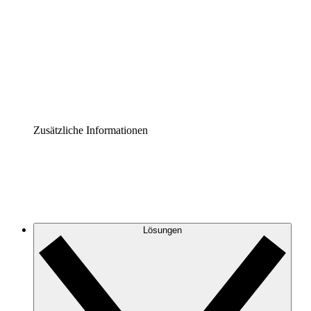
Prozess-Accelerator
Governance der Prozessdokumentation vereinheitlichen
und stärken.
Enterprise Shield
Zusätzliche Sicherheitslayer und granulare
Zugriffskontrolle.
Zusätzliche Informationen
Lösungen