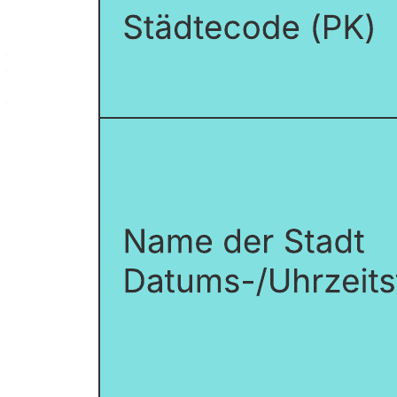
Mit dieser Vorlage für ein logisches Datenmodell können Sie:
– Entitätstypen, Attribute, Beziehungen und Domains modellieren;
– Einen detaillierten Einblick in Ihre Daten erhalten und darauf
basierend Entscheidungen treffen;
– Eine einheitliche, für alle verständliche Sprache etablieren, um die
Integrität Ihrer Daten zu verbessern.
Durch Öffnen dieser Vorlage wird ein detailliertes Beispiel für ein
logisches Datenmodell angezeigt, das Sie an Ihren Anwendungsfall
anpassen können.
Verwandte Vorlagen