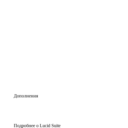
Умная схематизация
Lucidspark
Виртуальная доска для лучших идей
airfocus
Управление продуктами и дорожные карты
Дополнения
Подробнее о Lucid Suite