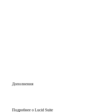
Умная схематизация
Lucidspark
Виртуальная доска для лучших идей
airfocus
Управление продуктами и дорожные карты
Дополнения
Подробнее о Lucid Suite