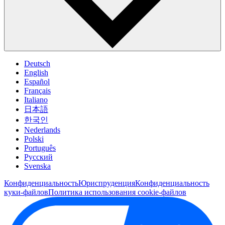
Deutsch
English
Español
Français
Italiano
日本語
한국인
Nederlands
Polski
Português
Pусский
Svenska
Конфиденциальность
Юриспруденция
Конфиденциальность
куки-файлов
Политика использования cookie-файлов