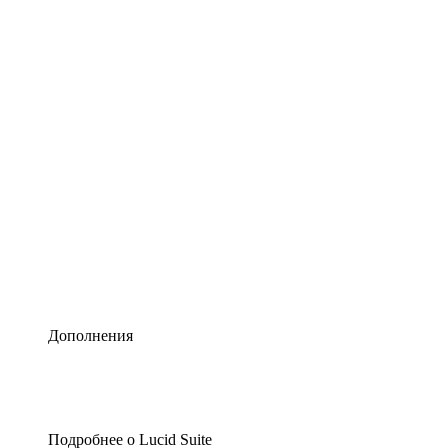
Умная схематизация
Lucidspark
Виртуальная доска для лучших идей
airfocus
Управление продуктами и дорожные карты
Дополнения
Подробнее о Lucid Suite