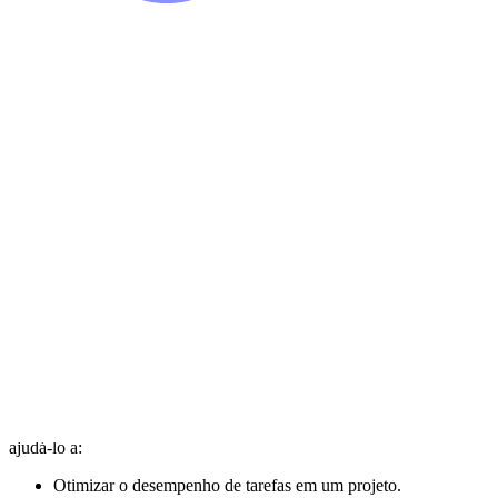
Este modelo de diagrama de rede de atividade na seta (AoA) pode
ajudá-lo a:
Otimizar o desempenho de tarefas em um projeto.