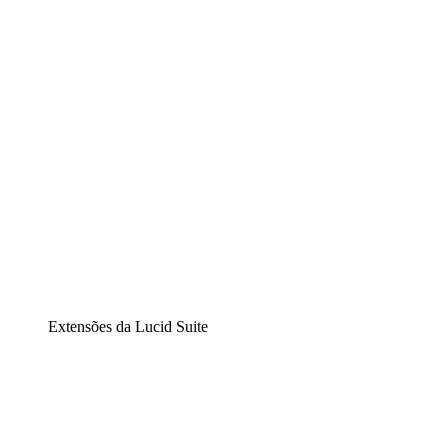
Diagramação inteligente
Lucidspark
Lousa interativa virtual
airfocus
Gestão de produtos e roadmaps
Extensões da Lucid Suite
Extensão Nuvem
Entenda e planeje melhor as mudanças futuras em sua
infraestrutura de nuvem.
Extensão Processos