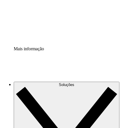
Padronize e melhore a governança da documentação de
processos.
Extensão de segurança
Adicione uma camada de segurança reforçada e
controle granular.
Mais informação
Soluções