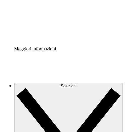
Standardizza e migliora la governance della
documentazione dei processi.
Enterprise Shield
Aggiungi un livello avanzato di sicurezza rafforzata e
controllo granulare.
Maggiori informazioni
Soluzioni