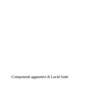
Diagrammi intelligenti
Lucidspark
Lavagna virtuale
Airfocus
Gestione del prodotto e roadmap
Componenti aggiuntivi di Lucid Suite
Acceleratore cloud
Comprendi e pianifica meglio i futuri cambiamenti della
tua infrastruttura cloud.
Acceleratore di processo