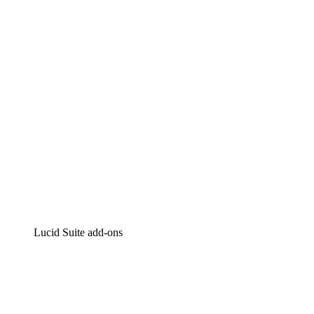
Intelligente diagrammen
Lucidspark
Online whiteboard
airfocus
Product management en roadmapping
Lucid Suite add-ons
Cloud versneller
Begrijp en plan toekomstige veranderingen aan je cloud in
Processversneller