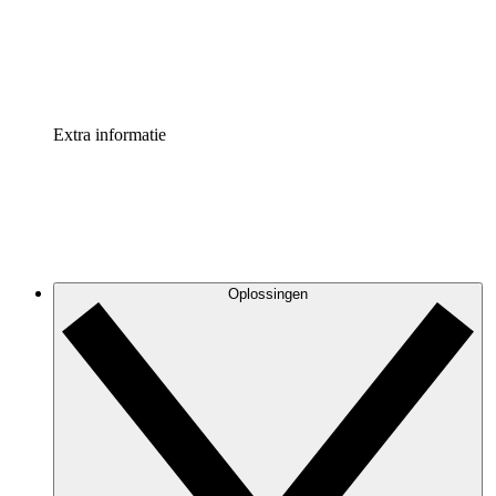
Standaardiseer en verbeter de beheer van procesdocument
Enterprise shield
Voeg een extra laag versterkte beveiliging en controle toe
Extra informatie
Oplossingen