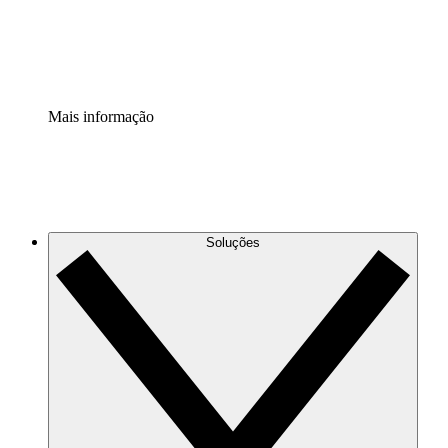
Padronize e melhore a governança da documentação de p
Extensão de segurança
Adicione uma camada de segurança reforçada e controle g
Mais informação
Soluções