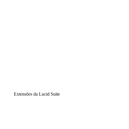
Diagramação inteligente
Lucidspark
Lousa interativa virtual
airfocus
Gestão de produtos e roadmaps
Extensões da Lucid Suite
Extensão Nuvem
Entenda e planeje melhor as mudanças futuras em sua inf
Extensão Processos