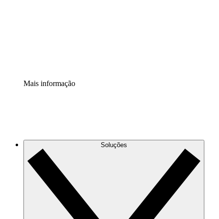
Padronize e melhore a governança da documentação de
processos.
Extensão de segurança
Adicione uma camada de segurança reforçada e
controle granular.
Mais informação
Soluções