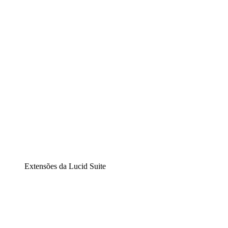
Diagramação inteligente
Lucidspark
Lousa interativa virtual
airfocus
Gestão de produtos e roadmaps
Extensões da Lucid Suite
Extensão Nuvem
Entenda e planeje melhor as mudanças futuras em sua
infraestrutura de nuvem.
Extensão Processos