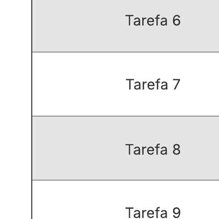
Este modelo simples de gráfico de Gantt lhe ajudará a:
Organizar as tarefas de um projeto dentro de um certo
período.
Delegar as tarefas às respectivas equipes.
Colaborar com seus colegas no planejamento do projeto.