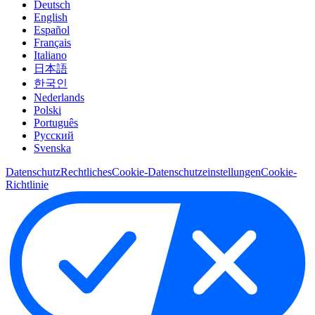
Deutsch
English
Español
Français
Italiano
日本語
한국인
Nederlands
Polski
Português
Pусский
Svenska
Datenschutz
Rechtliches
Cookie-Datenschutzeinstellungen
Cookie-
Richtlinie