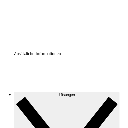
Prozess-Accelerator
Governance der Prozessdokumentation vereinheitlichen
und stärken.
Enterprise Shield
Zusätzliche Sicherheitslayer und granulare
Zugriffskontrolle.
Zusätzliche Informationen
Lösungen