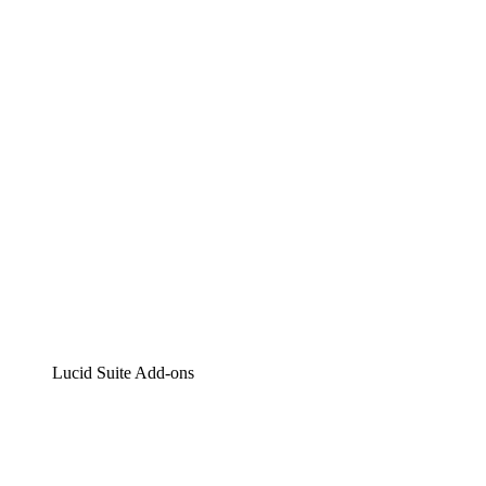
Lucidchart
Intelligente Diagrammerstellung
Lucidspark
Digitales Whiteboarding
airfocus
Produktmanagement und -roadmapping
Lucid Suite Add-ons
Cloud-Accelerator
Besseres Verständnis und Planung künftiger Cloud-
Infrastruktur-Änderungen.