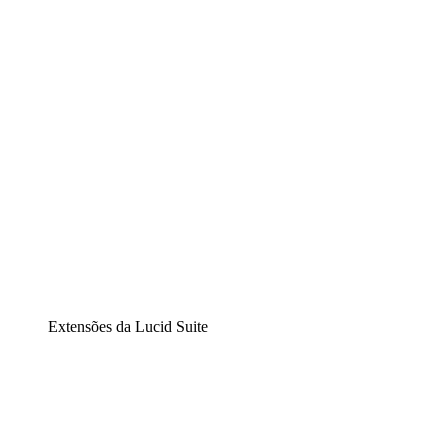
Diagramação inteligente
Lucidspark
Lousa interativa virtual
airfocus
Gestão de produtos e roadmaps
Extensões da Lucid Suite
Extensão Nuvem
Entenda e planeje melhor as mudanças futuras em sua
infraestrutura de nuvem.
Extensão Processos