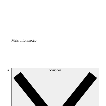
Padronize e melhore a governança da documentação de
processos.
Extensão de segurança
Adicione uma camada de segurança reforçada e
controle granular.
Mais informação
Soluções