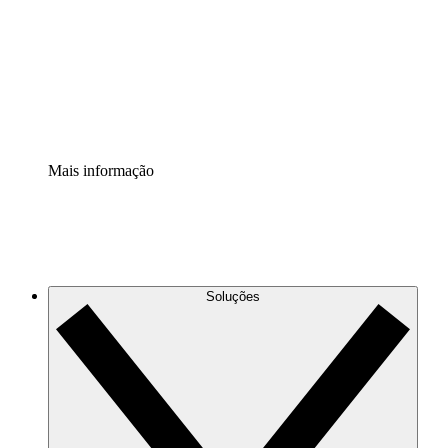
Padronize e melhore a governança da documentação de
processos.
Extensão de segurança
Adicione uma camada de segurança reforçada e
controle granular.
Mais informação
Soluções