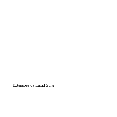
Diagramação inteligente
Lucidspark
Lousa interativa virtual
airfocus
Gestão de produtos e roadmaps
Extensões da Lucid Suite
Extensão Nuvem
Entenda e planeje melhor as mudanças futuras em sua
infraestrutura de nuvem.
Extensão Processos