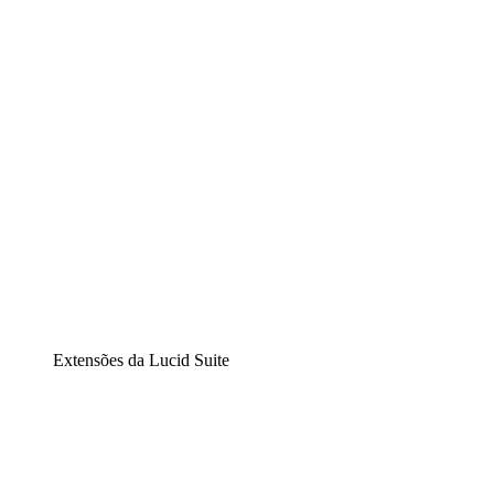
Diagramação inteligente
Lucidspark
Lousa interativa virtual
airfocus
Gestão de produtos e roadmaps
Extensões da Lucid Suite
Extensão Nuvem
Entenda e planeje melhor as mudanças futuras em sua
infraestrutura de nuvem.
Extensão Processos