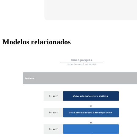
Mostrar a cronologia de acontecimentos em formato de
infográfico de linha do tempo.
Criar uma linha do tempo com visual bonito.
Abra este modelo e adicione conteúdo para personalizar o
infográfico de linha do tempo de acordo com seu caso de uso.
Modelos relacionados