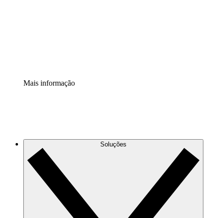
Padronize e melhore a governança da documentação de
processos.
Extensão de segurança
Adicione uma camada de segurança reforçada e
controle granular.
Mais informação
Soluções