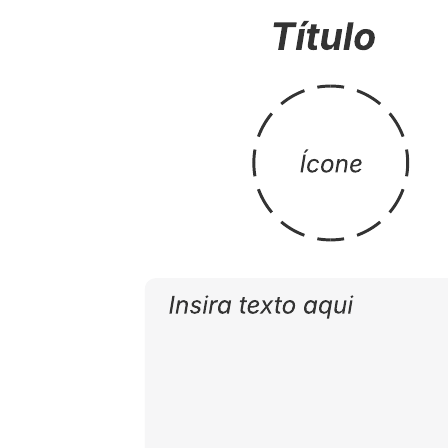
Este modelo deinfográfico de linha do tempo pode ajudá-lo a:
Visualizar grandes acontecimentos da história, cronogramas
de eventos ou marcos de um projeto.