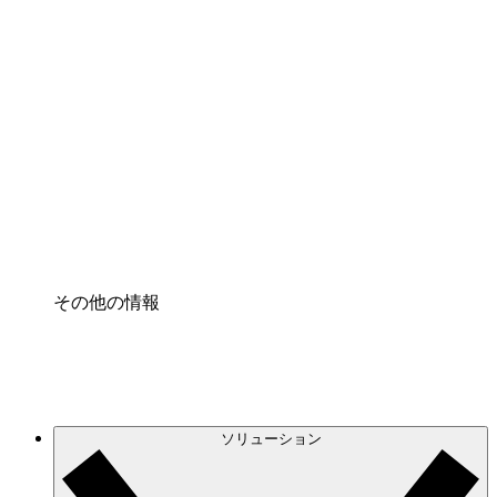
クラウドインフラに対する将来の変更をより良く
理解し、計画を立てましょう。
プロセスアクセル
プロセス文書化のガバナンスを標準化し、改善す
る。
Enterprise Shield
強化されたセキュリティと詳細な制御を追加す
る。
その他の情報
ソリューション