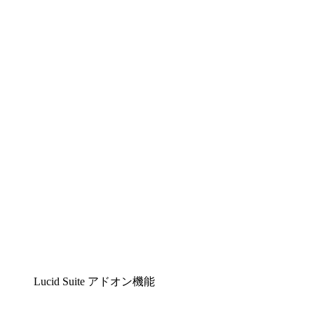
Lucidchart
複雑な内容をチームで分かりやすく理解できるイ
ンテリジェントな作図ソリューション
Lucidspark
チームが最高のアイデアを出し合い、行動につな
げられるバーチャルホワイトボード
airfocus
プロダクト管理・ロードマップツール
Lucid Suite アドオン機能
クラウドアクセル