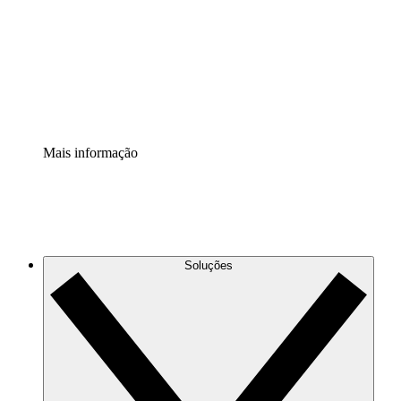
Padronize e melhore a governança da documentação de
processos.
Extensão de segurança
Adicione uma camada de segurança reforçada e
controle granular.
Mais informação
Soluções