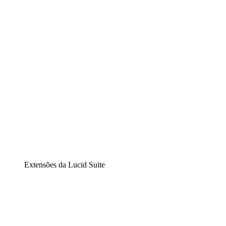
Diagramação inteligente
Lucidspark
Lousa interativa virtual
airfocus
Gestão de produtos e roadmaps
Extensões da Lucid Suite
Extensão Nuvem
Entenda e planeje melhor as mudanças futuras em sua
infraestrutura de nuvem.
Extensão Processos