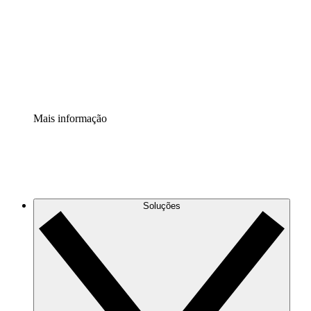
Padronize e melhore a governança da documentação de
processos.
Extensão de segurança
Adicione uma camada de segurança reforçada e
controle granular.
Mais informação
Soluções