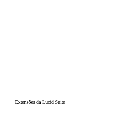
Diagramação inteligente
Lucidspark
Lousa interativa virtual
airfocus
Gestão de produtos e roadmaps
Extensões da Lucid Suite
Extensão Nuvem
Entenda e planeje melhor as mudanças futuras em sua
infraestrutura de nuvem.
Extensão Processos