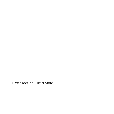
Diagramação inteligente
Lucidspark
Lousa interativa virtual
airfocus
Gestão de produtos e roadmaps
Extensões da Lucid Suite
Extensão Nuvem
Entenda e planeje melhor as mudanças futuras em sua
infraestrutura de nuvem.
Extensão Processos