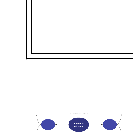
Abra este modelo e adicione conteúdo para personalizar esta planta
baixa de evento, de acordo com seu caso de uso.
Modelos relacionados