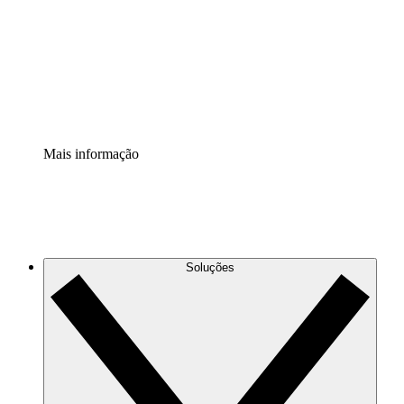
Padronize e melhore a governança da documentação de
processos.
Extensão de segurança
Adicione uma camada de segurança reforçada e
controle granular.
Mais informação
Soluções