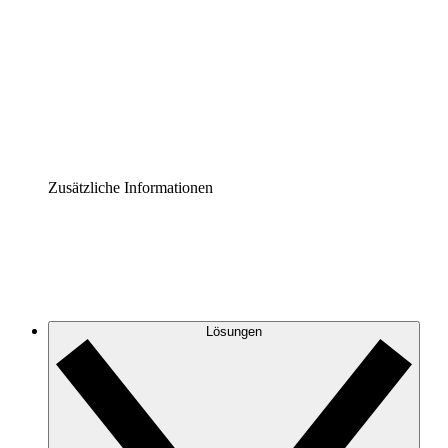
Prozess-Accelerator
Governance der Prozessdokumentation vereinheitlichen
und stärken.
Enterprise Shield
Zusätzliche Sicherheitslayer und granulare
Zugriffskontrolle.
Zusätzliche Informationen
Lösungen