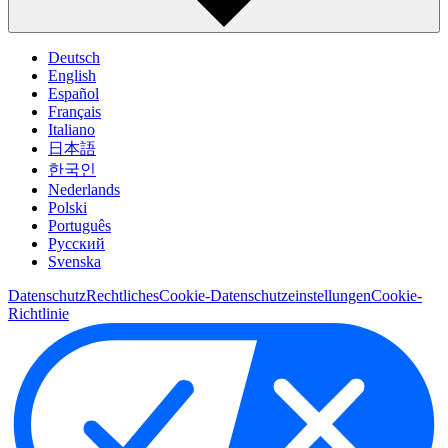
Deutsch
English
Español
Français
Italiano
日本語
한국인
Nederlands
Polski
Português
Pусский
Svenska
Datenschutz
Rechtliches
Cookie-Datenschutzeinstellungen
Cookie-
Richtlinie