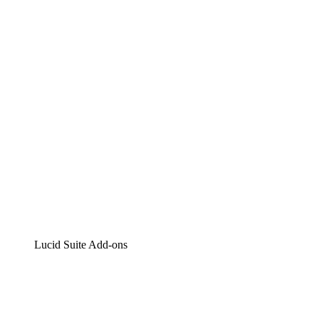
Lucidchart
Intelligente Diagrammerstellung
Lucidspark
Digitales Whiteboarding
airfocus
Produktmanagement und -roadmapping
Lucid Suite Add-ons
Cloud-Accelerator
Besseres Verständnis und Planung künftiger Cloud-
Infrastruktur-Änderungen.