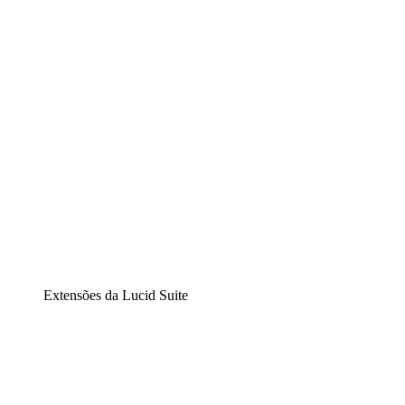
Diagramação inteligente
Lucidspark
Lousa interativa virtual
airfocus
Gestão de produtos e roadmaps
Extensões da Lucid Suite
Extensão Nuvem
Entenda e planeje melhor as mudanças futuras em sua inf
Extensão Processos