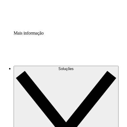
Padronize e melhore a governança da documentação de p
Extensão de segurança
Adicione uma camada de segurança reforçada e controle g
Mais informação
Soluções