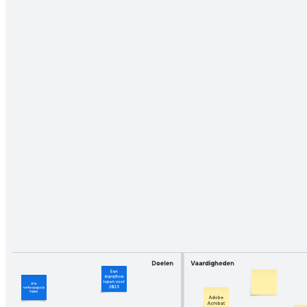
Gebruik deze sjabloon om uw verschillende klantpersona's te
identificeren en te prioriteren.
Gerelateerde sjablonen