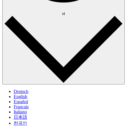
nl
Deutsch
English
Español
Français
Italiano
日本語
한국인