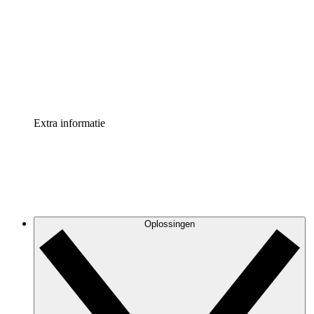
Processversneller
Standaardiseer en verbeter de beheer van
procesdocumentatie
Enterprise shield
Voeg een extra laag versterkte beveiliging en controle
toe
Extra informatie
Oplossingen