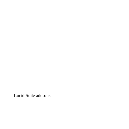
Intelligente diagrammen
Lucidspark
Online whiteboard
airfocus
Product management en roadmapping
Lucid Suite add-ons
Cloud versneller
Begrijp en plan toekomstige veranderingen aan je cloud
infrastructuur beter