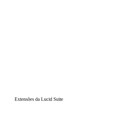
Diagramação inteligente
Lucidspark
Lousa interativa virtual
airfocus
Gestão de produtos e roadmaps
Extensões da Lucid Suite
Extensão Nuvem
Entenda e planeje melhor as mudanças futuras em sua inf
Extensão Processos