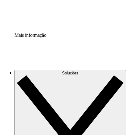
Padronize e melhore a governança da documentação de p
Extensão de segurança
Adicione uma camada de segurança reforçada e controle g
Mais informação
Soluções