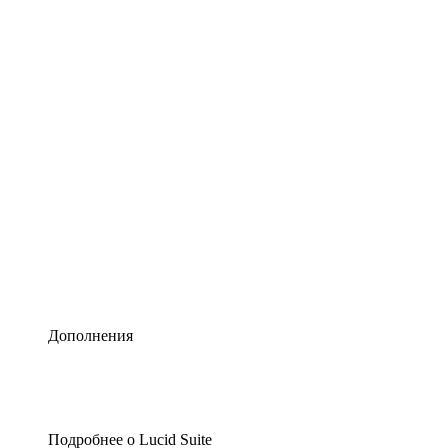
Умная схематизация
Lucidspark
Виртуальная доска для лучших идей
airfocus
Управление продуктами и дорожные карты
Дополнения
Подробнее о Lucid Suite