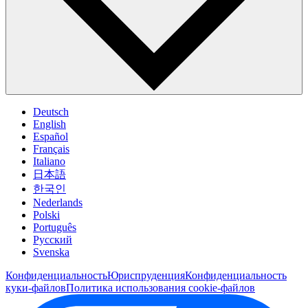
Deutsch
English
Español
Français
Italiano
日本語
한국인
Nederlands
Polski
Português
Pусский
Svenska
Конфиденциальность
Юриспруденция
Конфиденциальность
куки-файлов
Политика использования cookie-файлов