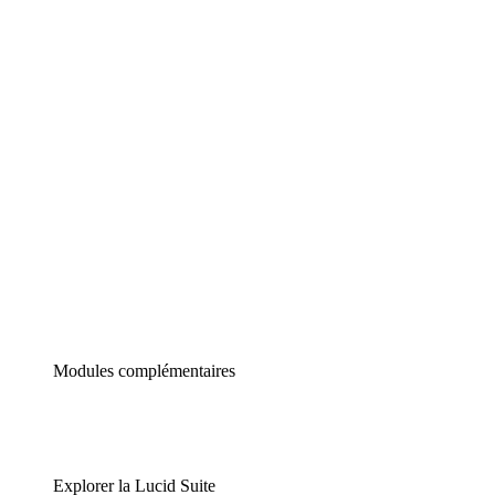
Diagrammes intelligents
Lucidspark
Tableau blanc virtuel
airfocus
Gestion de produit et roadmapping
Modules complémentaires
Explorer la Lucid Suite