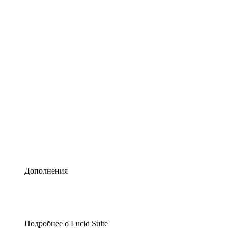
Умная схематизация
Lucidspark
Виртуальная доска для лучших идей
airfocus
Управление продуктами и дорожные карты
Дополнения
Подробнее о Lucid Suite