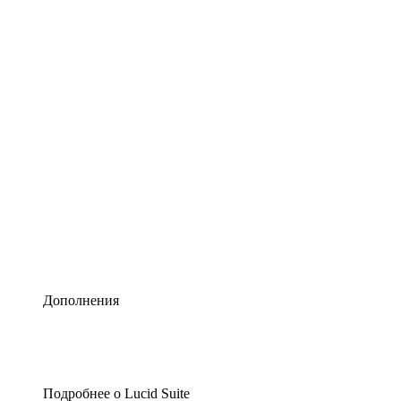
Умная схематизация
Lucidspark
Виртуальная доска для лучших идей
airfocus
Управление продуктами и дорожные карты
Дополнения
Подробнее о Lucid Suite