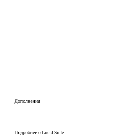
Умная схематизация
Lucidspark
Виртуальная доска для лучших идей
airfocus
Управление продуктами и дорожные карты
Дополнения
Подробнее о Lucid Suite