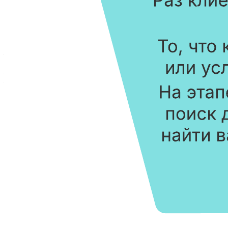
Этот шаблон воронки продаж поможет вам:
— визуально представить путь потенциального клиента от
своей проблемы до вашего бренда;
— показать, как клиент в конечном счете оформит покупку;
— выстроить правильные отношения с клиентами на каждом
этапе процесса продажи.
Чтобы выстроить собственную воронку продаж, откройте наш
шаблон и внесите недостающую информацию.
Похожие шаблоны