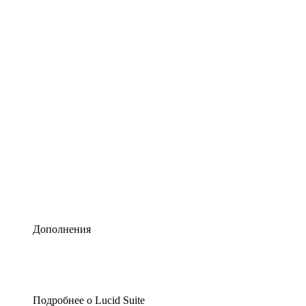
Умная схематизация
Lucidspark
Виртуальная доска для лучших идей
airfocus
Управление продуктами и дорожные карты
Дополнения
Подробнее о Lucid Suite