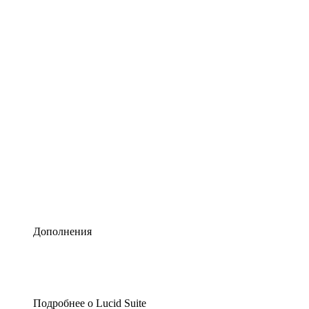
Умная схематизация
Lucidspark
Виртуальная доска для лучших идей
airfocus
Управление продуктами и дорожные карты
Дополнения
Подробнее о Lucid Suite