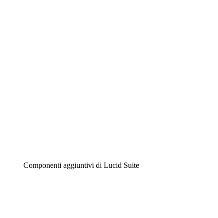
Lucidchart
Diagrammi intelligenti
Lucidspark
Lavagna virtuale
Airfocus
Gestione del prodotto e roadmap
Componenti aggiuntivi di Lucid Suite
Acceleratore cloud
Comprendi e pianifica meglio i futuri cambiamenti della
tua infrastruttura cloud.