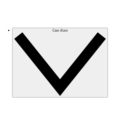
GCP
Crea e filtra i diagrammi GCP per eliminare il disordine
e concentrarti sulle informazioni di cui hai bisogno.
Casi d'uso
Sicurezza e conformità
Riduci al minimo i rischi e preparati rapidamente agli