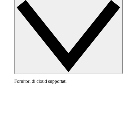
Fornitori di cloud supportati
AWS
Crea un quadro chiaro della tua architettura AWS per
visualizzare e ottimizzare il tuo ambiente cloud.
Azure
Resta al passo con l'evoluzione dell'infrastruttura Azure
grazie a diagrammi cloud accurati e dinamici.