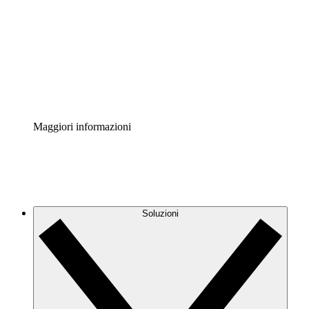
Acceleratore di processo
Standardizza e migliora la governance della
documentazione dei processi.
Enterprise Shield
Aggiungi un livello avanzato di sicurezza rafforzata e
controllo granulare.
Maggiori informazioni
Soluzioni