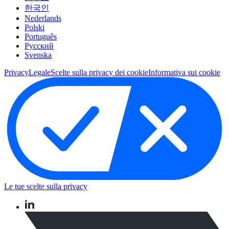
한국인
Nederlands
Polski
Português
Pусский
Svenska
Privacy
Legale
Scelte sulla privacy dei cookie
Informativa sui cookie
Le tue scelte sulla privacy