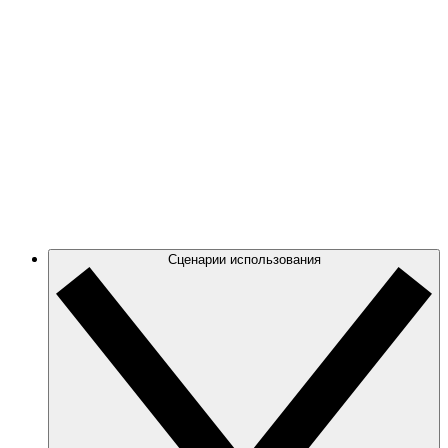
чтобы наглядно представить и оптимизировать
свое облако.
Azure
Отслеживайте все изменения в своей архитектуре
Azure с помощью высокоточных динамических
схем.
GCP
Создавайте и фильтруйте диаграммы GCP, чтобы
сосредоточиться на нужной информации.
Сценарии использования