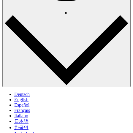
ru
Deutsch
English
Español
Français
Italiano
日本語
한국인