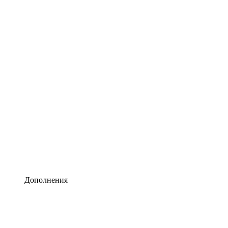
Lucidchart
Умная схематизация
Lucidspark
Виртуальная доска для лучших идей
airfocus
Управление продуктами и дорожные карты
Дополнения