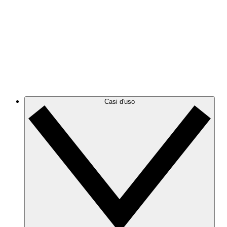
Azure
Resta al passo con l'evoluzione dell'infrastruttura Azure
grazie a diagrammi cloud accurati e dinamici.
GCP
Crea e filtra i diagrammi GCP per eliminare il disordine
e concentrarti sulle informazioni di cui hai bisogno.
Casi d'uso