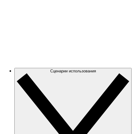
свое облако.
Azure
Отслеживайте все изменения в своей архитектуре
Azure с помощью высокоточных динамических
схем.
GCP
Создавайте и фильтруйте диаграммы GCP, чтобы
сосредоточиться на нужной информации.
Сценарии использования