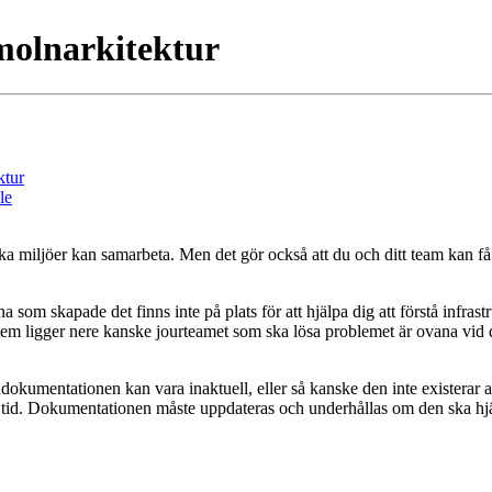
molnarkitektur
ktur
le
olika miljöer kan samarbeta. Men det gör också att du och ditt team kan 
 som skapade det finns inte på plats för att hjälpa dig att förstå infrast
em ligger nere kanske jourteamet som ska lösa problemet är ovana vid dit
okumentationen kan vara inaktuell, eller så kanske den inte existerar 
tid. Dokumentationen måste uppdateras och underhållas om den ska hjälp