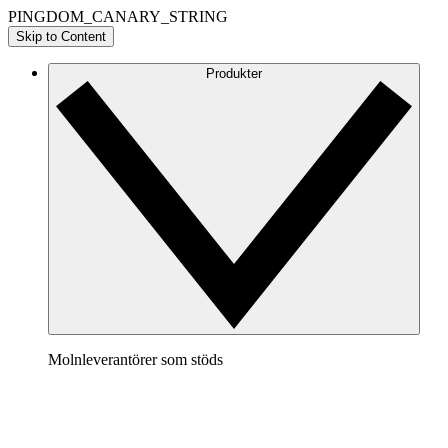
PINGDOM_CANARY_STRING
Skip to Content
Produkter
Molnleverantörer som stöds
AWS
Ta fram en tydlig bild av din AWS-arkitektur för att visua