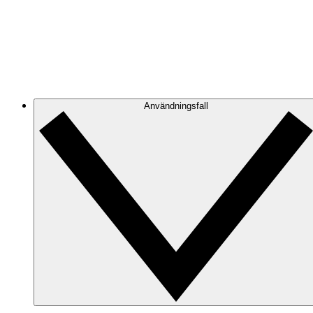
Azure
Håll koll på din Azure-infrastruktur när den utvecklas m
GCP
Skapa och filtrera GCP-diagram för att eliminera röra oc
Användningsfall