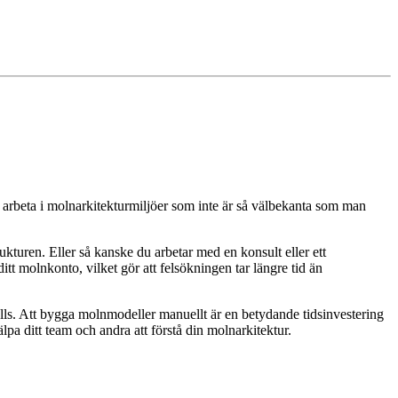
få arbeta i molnarkitekturmiljöer som inte är så välbekanta som man
rukturen. Eller så kanske du arbetar med en konsult eller ett
t molnkonto, vilket gör att felsökningen tar längre tid än
alls. Att bygga molnmodeller manuellt är en betydande tidsinvestering
a ditt team och andra att förstå din molnarkitektur.