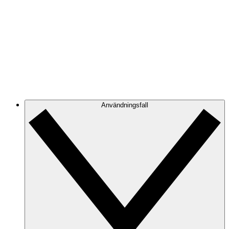
Azure
Håll koll på din Azure-infrastruktur när den utvecklas
med hjälp av korrekta och dynamiska molndiagram.
GCP
Skapa och filtrera GCP-diagram för att eliminera röra
och fokusera på den information du behöver.
Användningsfall