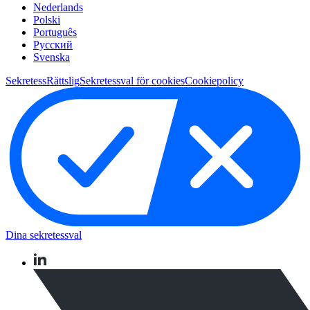
Nederlands
Polski
Português
Pусский
Svenska
Sekretess
Rättslig
Sekretessval för cookies
Cookiepolicy
Dina sekretessval