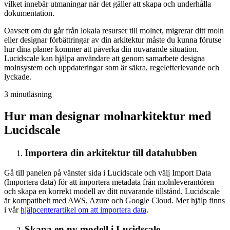
vilket innebär utmaningar när det gäller att skapa och underhålla
dokumentation.
Oavsett om du går från lokala resurser till molnet, migrerar ditt moln
eller designar förbättringar av din arkitektur måste du kunna förutse
hur dina planer kommer att påverka din nuvarande situation.
Lucidscale kan hjälpa användare att genom samarbete designa
molnsystem och uppdateringar som är säkra, regelefterlevande och
lyckade.
3 minutläsning
Hur man designar molnarkitektur med
Lucidscale
Importera din arkitektur till datahubben
Gå till panelen på vänster sida i Lucidscale och välj Import Data
(Importera data) för att importera metadata från molnleverantören
och skapa en korrekt modell av ditt nuvarande tillstånd. Lucidscale
är kompatibelt med AWS, Azure och Google Cloud. Mer hjälp finns
i vår
hjälpcenterartikel om att importera data
.
Skapa en ny modell i Lucidscale