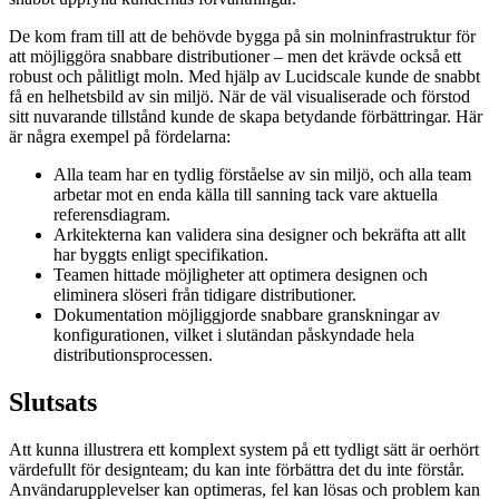
De kom fram till att de behövde bygga på sin molninfrastruktur för
att möjliggöra snabbare distributioner – men det krävde också ett
robust och pålitligt moln. Med hjälp av Lucidscale kunde de snabbt
få en helhetsbild av sin miljö. När de väl visualiserade och förstod
sitt nuvarande tillstånd kunde de skapa betydande förbättringar. Här
är några exempel på fördelarna:
Alla team har en tydlig förståelse av sin miljö, och alla team
arbetar mot en enda källa till sanning tack vare aktuella
referensdiagram.
Arkitekterna kan validera sina designer och bekräfta att allt
har byggts enligt specifikation.
Teamen hittade möjligheter att optimera designen och
eliminera slöseri från tidigare distributioner.
Dokumentation möjliggjorde snabbare granskningar av
konfigurationen, vilket i slutändan påskyndade hela
distributionsprocessen.
Slutsats
Att kunna illustrera ett komplext system på ett tydligt sätt är oerhört
värdefullt för designteam; du kan inte förbättra det du inte förstår.
Användarupplevelser kan optimeras, fel kan lösas och problem kan