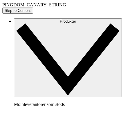
PINGDOM_CANARY_STRING
Skip to Content
Produkter
Molnleverantörer som stöds
AWS
Ta fram en tydlig bild av din AWS-arkitektur för att
visualisera och optimera din molnmiljö.