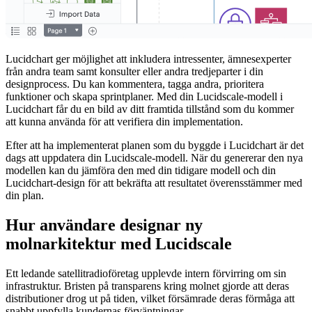
Lucidchart ger möjlighet att inkludera intressenter, ämnesexperter
från andra team samt konsulter eller andra tredjeparter i din
designprocess. Du kan kommentera, tagga andra, prioritera
funktioner och skapa sprintplaner. Med din Lucidscale-modell i
Lucidchart får du en bild av ditt framtida tillstånd som du kommer
att kunna använda för att verifiera din implementation.
Efter att ha implementerat planen som du byggde i Lucidchart är det
dags att uppdatera din Lucidscale-modell. När du genererar den nya
modellen kan du jämföra den med din tidigare modell och din
Lucidchart-design för att bekräfta att resultatet överensstämmer med
din plan.
Hur användare designar ny
molnarkitektur med Lucidscale
Ett ledande satellitradioföretag upplevde intern förvirring om sin
infrastruktur. Bristen på transparens kring molnet gjorde att deras
distributioner drog ut på tiden, vilket försämrade deras förmåga att
snabbt uppfylla kundernas förväntningar.