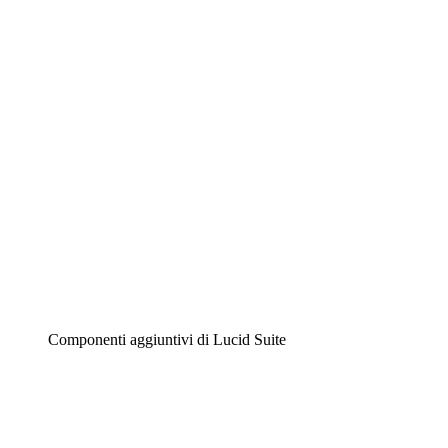
Lucidchart
Diagrammi intelligenti
Lucidspark
Lavagna virtuale
Airfocus
Gestione del prodotto e roadmap
Componenti aggiuntivi di Lucid Suite
Acceleratore cloud
Comprendi e pianifica meglio i futuri cambiamenti della
tua infrastruttura cloud.