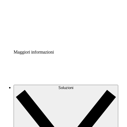
Acceleratore di processo
Standardizza e migliora la governance della
documentazione dei processi.
Enterprise Shield
Aggiungi un livello avanzato di sicurezza rafforzata e
controllo granulare.
Maggiori informazioni
Soluzioni