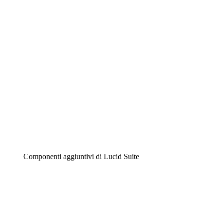
Diagrammi intelligenti
Lucidspark
Lavagna virtuale
Airfocus
Gestione del prodotto e roadmap
Componenti aggiuntivi di Lucid Suite
Acceleratore cloud
Comprendi e pianifica meglio i futuri cambiamenti della tu
Acceleratore di processo