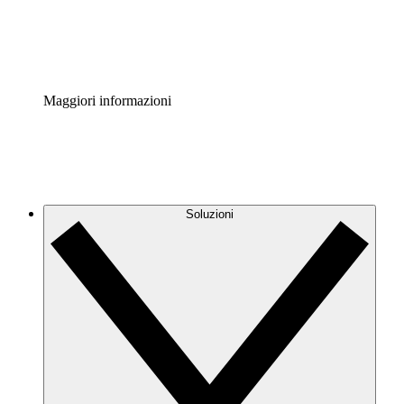
Standardizza e migliora la governance della documentazio
Enterprise Shield
Aggiungi un livello avanzato di sicurezza rafforzata e con
Maggiori informazioni
Soluzioni