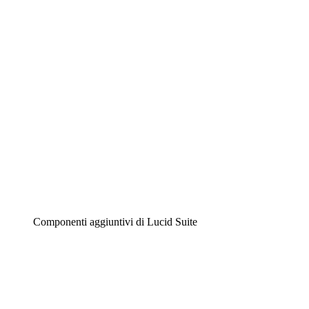
Diagrammi intelligenti
Lucidspark
Lavagna virtuale
Airfocus
Gestione del prodotto e roadmap
Componenti aggiuntivi di Lucid Suite
Acceleratore cloud
Comprendi e pianifica meglio i futuri cambiamenti della tu
Acceleratore di processo