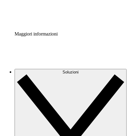
Standardizza e migliora la governance della documentazio
Enterprise Shield
Aggiungi un livello avanzato di sicurezza rafforzata e con
Maggiori informazioni
Soluzioni