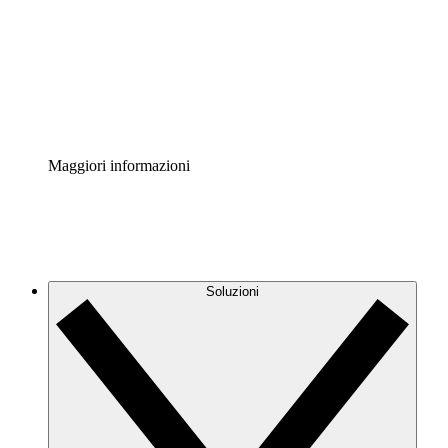
Standardizza e migliora la governance della
documentazione dei processi.
Enterprise Shield
Aggiungi un livello avanzato di sicurezza rafforzata e
controllo granulare.
Maggiori informazioni
Soluzioni