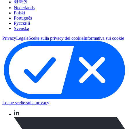
한국인
Nederlands
Polski
Português
Pусский
Svenska
Privacy
Legale
Scelte sulla privacy dei cookie
Informativa sui cookie
Le tue scelte sulla privacy