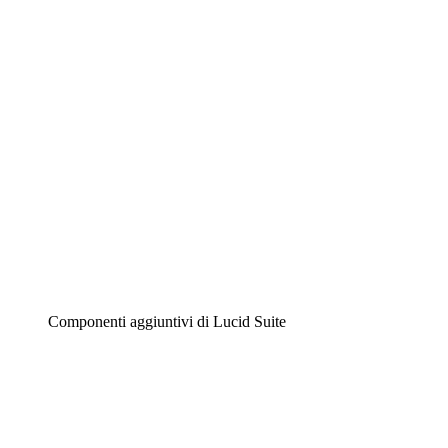
Diagrammi intelligenti
Lucidspark
Lavagna virtuale
Airfocus
Gestione del prodotto e roadmap
Componenti aggiuntivi di Lucid Suite
Acceleratore cloud
Comprendi e pianifica meglio i futuri cambiamenti della
tua infrastruttura cloud.
Acceleratore di processo