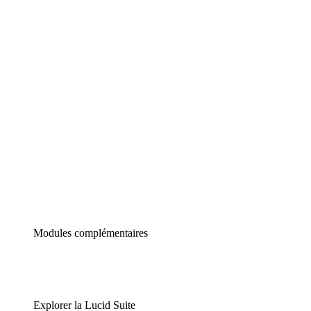
Diagrammes intelligents
Lucidspark
Tableau blanc virtuel
airfocus
Gestion de produit et roadmapping
Modules complémentaires
Explorer la Lucid Suite