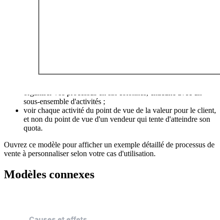
Ce modèle de structure d'un processus SaaS de Winning By Design
peut vous aider à :
décrire les étapes du processus de votre équipe commerciale ;
organiser vos processus en six colonnes, chacune avec un
sous-ensemble d'activités ;
voir chaque activité du point de vue de la valeur pour le client,
et non du point de vue d'un vendeur qui tente d'atteindre son
quota.
Ouvrez ce modèle pour afficher un exemple détaillé de processus de
vente à personnaliser selon votre cas d'utilisation.
Modèles connexes