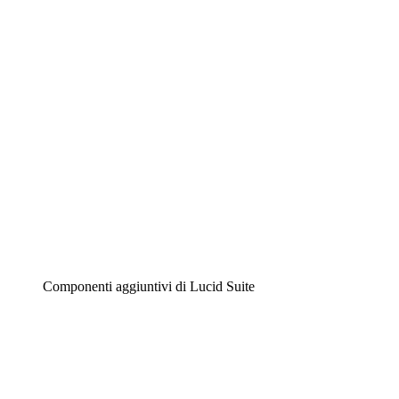
Diagrammi intelligenti
Lucidspark
Lavagna virtuale
Airfocus
Gestione del prodotto e roadmap
Componenti aggiuntivi di Lucid Suite
Acceleratore cloud
Comprendi e pianifica meglio i futuri cambiamenti della
tua infrastruttura cloud.
Acceleratore di processo