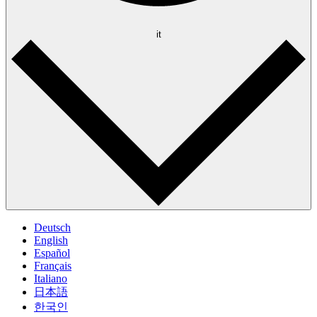
it
Deutsch
English
Español
Français
Italiano
日本語
한국인