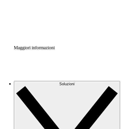
Standardizza e migliora la governance della
documentazione dei processi.
Enterprise Shield
Aggiungi un livello avanzato di sicurezza rafforzata e
controllo granulare.
Maggiori informazioni
Soluzioni