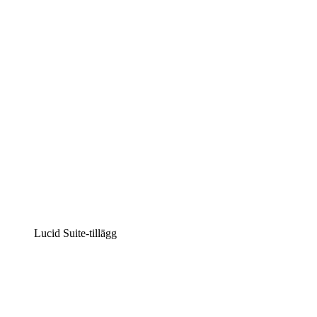
Intelligent diagramskapande
Lucidspark
Virtuell whiteboardanvändning
airfocus
Produkthantering och skapande av färdplaner
Lucid Suite-tillägg
Molnaccelerator
Förstå och planera bättre för framtida förändringar av din 
Processaccelerator