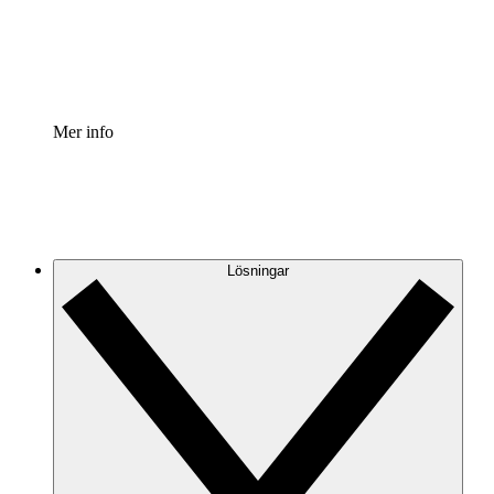
Standardisera och förbättra styrningen av processdokumen
Enterprise shield
Lägg till ett förbättrat lager av förstärkt säkerhet och detal
Mer info
Lösningar