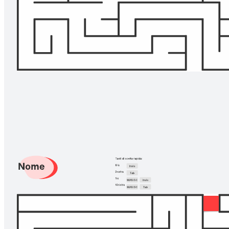
Crea un team affiatato e collaborativo divertendoti. Sfida i tuoi
colleghi e amici a una gara di post-it e scopri chi riesce a uscire dal