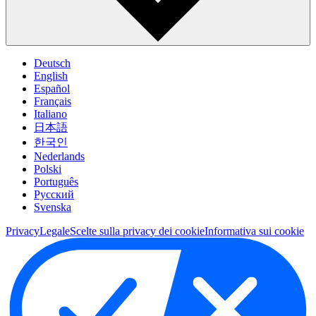
Deutsch
English
Español
Français
Italiano
日本語
한국인
Nederlands
Polski
Português
Pусский
Svenska
Privacy
Legale
Scelte sulla privacy dei cookie
Informativa sui cookie