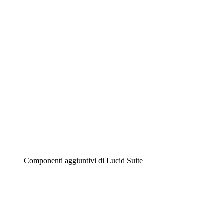
Diagrammi intelligenti
Lucidspark
Lavagna virtuale
Airfocus
Gestione del prodotto e roadmap
Componenti aggiuntivi di Lucid Suite
Acceleratore cloud
Comprendi e pianifica meglio i futuri cambiamenti della
tua infrastruttura cloud.
Acceleratore di processo