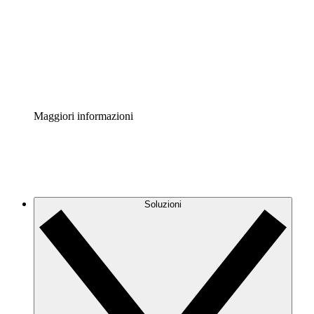
Standardizza e migliora la governance della
documentazione dei processi.
Enterprise Shield
Aggiungi un livello avanzato di sicurezza rafforzata e
controllo granulare.
Maggiori informazioni
Soluzioni