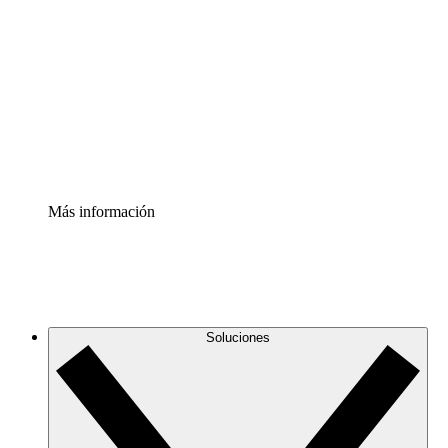
infraestructura de nube
Acelerador de Procesos
Estandariza y mejora el control de la documentación de
procesos
Enterprise Shield
Añade una capa de seguridad reforzada y control
detallado.
Más información
Soluciones