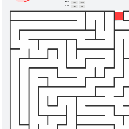
Создайте сплоченную команду с помощью игры! Пригласите
друзей и коллег посоревноваться, кто быстрее пройдет
лабиринт с помощью липких заметок.
Похожие шаблоны