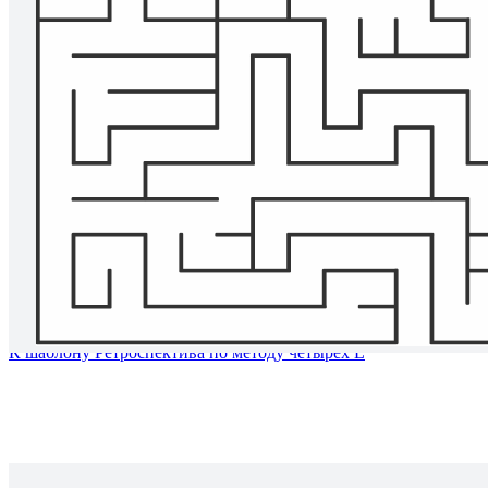
Ретроспектива по методу четырех L
К шаблону Ретроспектива по методу четырех L