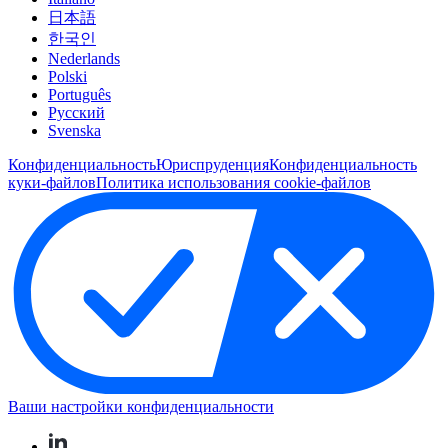
日本語
한국인
Nederlands
Polski
Português
Pусский
Svenska
Конфиденциальность
Юриспруденция
Конфиденциальность
куки-файлов
Политика использования cookie-файлов
Ваши настройки конфиденциальности