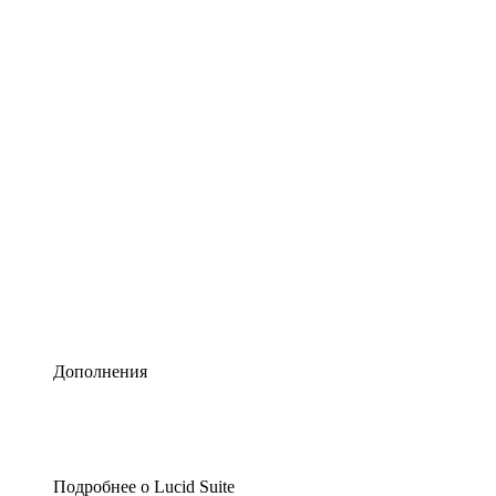
Умная схематизация
Lucidspark
Виртуальная доска для лучших идей
airfocus
Управление продуктами и дорожные карты
Дополнения
Подробнее о Lucid Suite