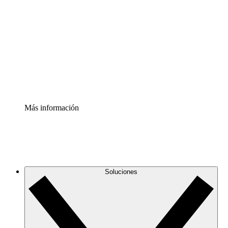
infraestructura de nube
Acelerador de Procesos
Estandariza y mejora el control de la documentación de
procesos
Enterprise Shield
Añade una capa de seguridad reforzada y control
detallado.
Más información
Soluciones