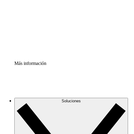
infraestructura de nube
Acelerador de Procesos
Estandariza y mejora el control de la documentación de
procesos
Enterprise Shield
Añade una capa de seguridad reforzada y control
detallado.
Más información
Soluciones