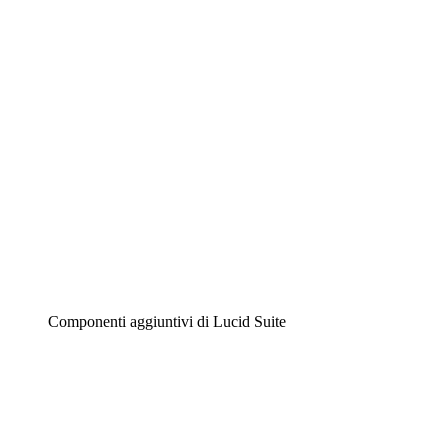
Diagrammi intelligenti
Lucidspark
Lavagna virtuale
Airfocus
Gestione del prodotto e roadmap
Componenti aggiuntivi di Lucid Suite
Acceleratore cloud
Comprendi e pianifica meglio i futuri cambiamenti della tu
Acceleratore di processo