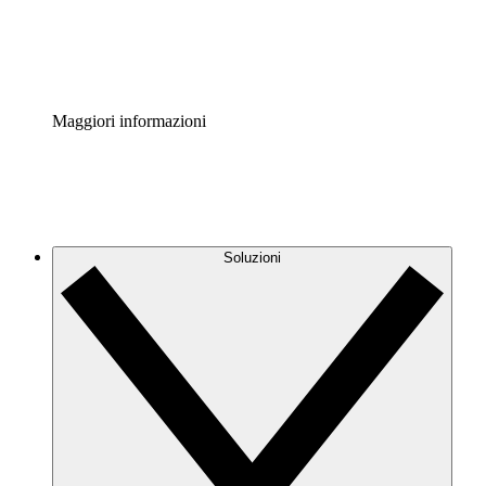
Standardizza e migliora la governance della documentazio
Enterprise Shield
Aggiungi un livello avanzato di sicurezza rafforzata e con
Maggiori informazioni
Soluzioni