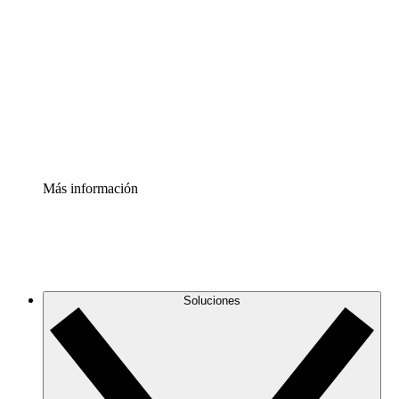
infraestructura de nube
Acelerador de Procesos
Estandariza y mejora el control de la documentación de
procesos
Enterprise Shield
Añade una capa de seguridad reforzada y control
detallado.
Más información
Soluciones