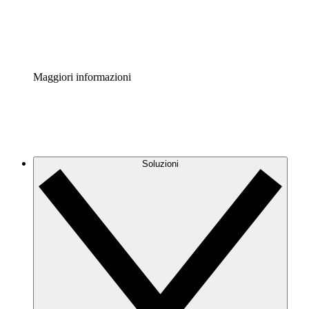
Standardizza e migliora la governance della documentazio
Enterprise Shield
Aggiungi un livello avanzato di sicurezza rafforzata e con
Maggiori informazioni
Soluzioni