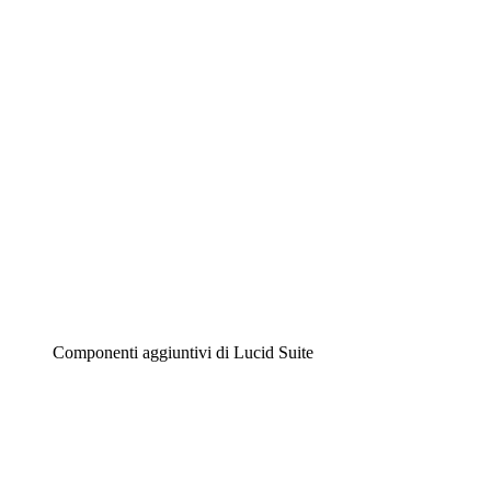
Diagrammi intelligenti
Lucidspark
Lavagna virtuale
Airfocus
Gestione del prodotto e roadmap
Componenti aggiuntivi di Lucid Suite
Acceleratore cloud
Comprendi e pianifica meglio i futuri cambiamenti della tu
Acceleratore di processo