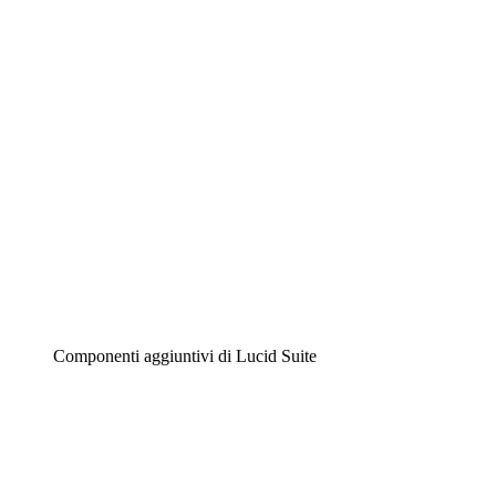
Diagrammi intelligenti
Lucidspark
Lavagna virtuale
Airfocus
Gestione del prodotto e roadmap
Componenti aggiuntivi di Lucid Suite
Acceleratore cloud
Comprendi e pianifica meglio i futuri cambiamenti della
tua infrastruttura cloud.
Acceleratore di processo