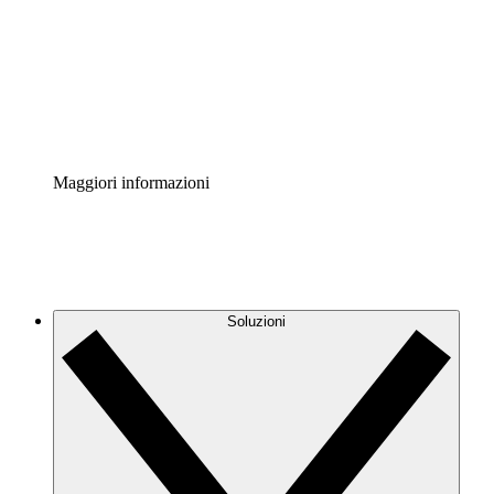
Standardizza e migliora la governance della
documentazione dei processi.
Enterprise Shield
Aggiungi un livello avanzato di sicurezza rafforzata e
controllo granulare.
Maggiori informazioni
Soluzioni